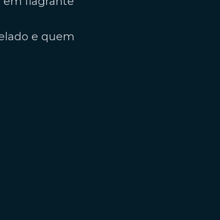
 em flagrante
celado e quem