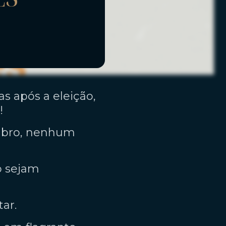
as após a eleição,
!
utubro, nenhum
o sejam
tar.