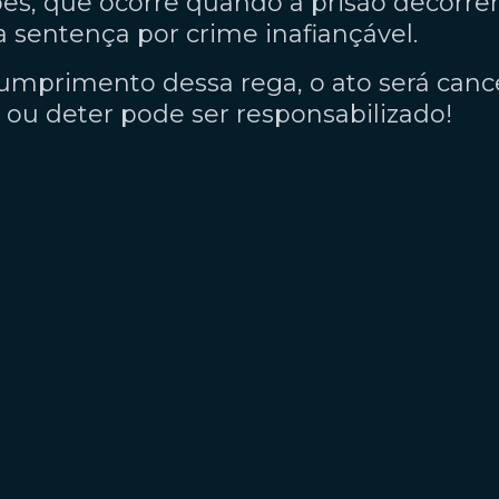
s, que ocorre quando a prisão decorrer
a sentença por crime inafiançável.
umprimento dessa rega, o ato será can
u deter pode ser responsabilizado!