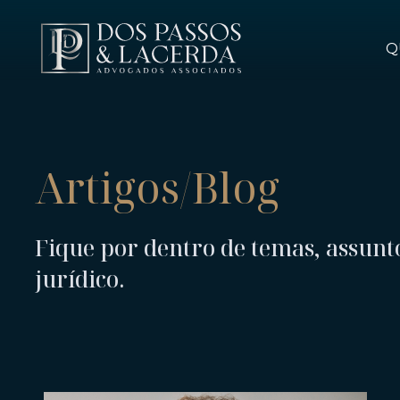
Q
QUEM SOMOS
Artigos/Blog
SERVIÇOS
Fique por dentro de temas, assunt
PROFISSIONAIS
jurídico.
ARTIGOS / BLOG
FALE CONOSCO